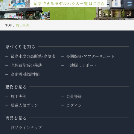
TOP
施工実例
家づくりを知る
最高水準の高断熱・高気密
長期保証・アフターサポート
光熱費削減の秘訣
土地探しサポート
高耐震・制震性能
建物を見る
施工実例
会員登録
厳選人気プラン
ログイン
商品を見る
商品ラインナップ