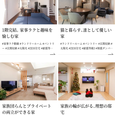
1階完結。家事ラクと趣味を
猫と暮らす、凛として優しい
愉しむ家
家
#家事ラク動線 #ランドリールーム #パントリ
#ランドリールーム #パントリー #玄関収納 #
ー #玄関収納 #太陽光 #ZEH住宅 #耐震等級3
太陽光 #ZEH住宅 #耐震等級3 #制震ダンパー
#制震ダンパー #造作 #サンルーム #ウォーク
#ウォークインクローゼット
インクローゼット
家族団らんとプライベート
家族の輪が広がる、理想の邸
の両立ができる家
宅