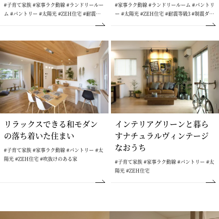
#子育て家族 #家事ラク動線 #ランドリールー
#家事ラク動線 #ランドリールーム #パントリ
ム #パントリー #太陽光 #ZEH住宅 #耐震等
ー #太陽光 #ZEH住宅 #耐震等級3 #制震ダン
級3 #制震ダンパー #サンルーム #ウォークイ
パー #吹抜けのある家 #サンルーム
ンクローゼット
リラックスできる和モダン
インテリアグリーンと暮ら
の落ち着いた住まい
すナチュラルヴィンテージ
なおうち
#子育て家族 #家事ラク動線 #パントリー #太
陽光 #ZEH住宅 #吹抜けのある家
#子育て家族 #家事ラク動線 #パントリー #太
陽光 #ZEH住宅