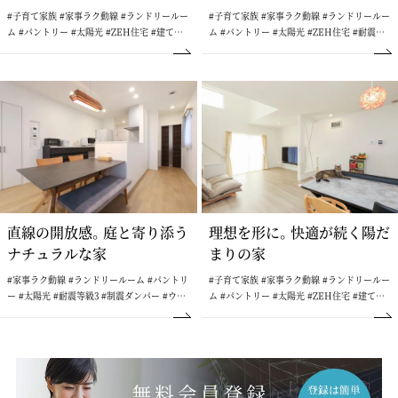
#子育て家族 #家事ラク動線 #ランドリールー
#子育て家族 #家事ラク動線 #ランドリールー
ム #パントリー #太陽光 #ZEH住宅 #建て替
ム #パントリー #太陽光 #ZEH住宅 #耐震等
え #耐震等級3 #制震ダンパー #二世帯住宅 #
級3 #制震ダンパー #ウォークインクローゼッ
吹抜けのある家 #ウォークインクローゼット
ト
直線の開放感。庭と寄り添う
理想を形に。快適が続く陽だ
ナチュラルな家
まりの家
#家事ラク動線 #ランドリールーム #パントリ
#子育て家族 #家事ラク動線 #ランドリールー
ー #太陽光 #耐震等級3 #制震ダンパー #ウォ
ム #パントリー #太陽光 #ZEH住宅 #建て替
ークインクローゼット
え #耐震等級3 #制震ダンパー #吹抜けのある
家