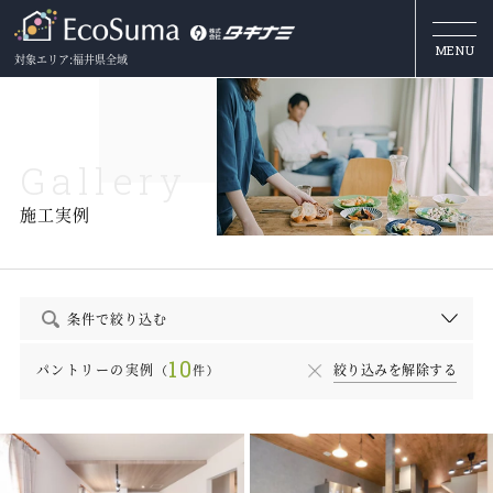
MENU
対象エリア:福井県全域
G
a
l
l
e
r
y
施工実例
条件で絞り込む
10
パントリーの実例
絞り込みを解除する
（
件）