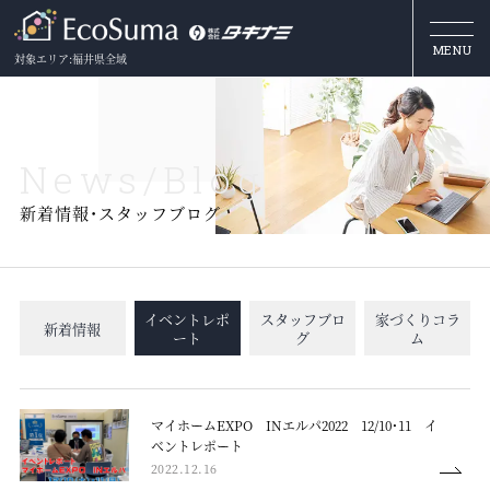
MENU
対象エリア:福井県全域
N
e
w
s
/
B
l
o
g
新着情報・スタッフブログ
イベントレポ
スタッフブロ
家づくりコラ
新着情報
ート
グ
ム
マイホームEXPO INエルパ2022 12/10・11 イ
ベントレポート
2022.12.16